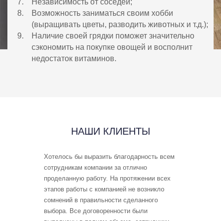
Независимость от соседей;
Возможность заниматься своим хобби
(выращивать цветы, разводить животных и т.д.);
Наличие своей грядки поможет значительно
сэкономить на покупке овощей и восполнит
недостаток витаминов.
НАШИ КЛИЕНТЫ
 и
Хотелось бы выразить благодарность всем
Первая Усадьб
ши сотрудники
сотрудникам компании за отлично
многое зависи
бо большое!
проделанную работу. На протяжении всех
которая будет 
этапов работы с компанией не возникло
Нам в этом пл
ровский
сомнений в правильности сделанного
ребята были с
выбора. Все договоренности были
ленивые. Эти