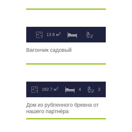
2
13.8 м
Вагончик садовый
2
182.7 м
4
2
Дом из рубленного бревна от
нашего партнёра