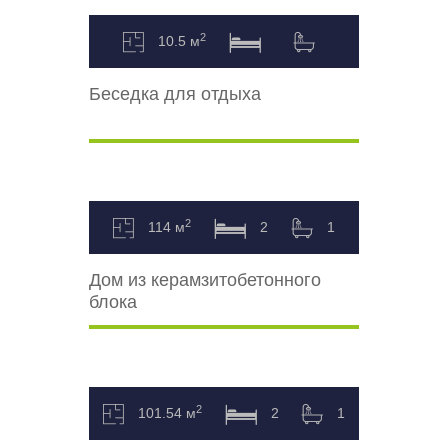
2
10.5 м
Беседка для отдыха
2
114 м
2
1
Дом из керамзитобетонного
блока
2
101.54 м
2
1