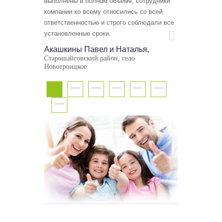
выполнены в полном объеме, сотрудники
спокойствием
компании ко всему относились со всей
строительства
ответственностью и строго соблюдали все
семьи в нашем
установленные сроки.
Времени стоят
все перепрове
Акашкины Павел и Наталья,
спасибо фирме
Старошайговский район, село
Новотроицкое
Утешев Ра
село Подлесна